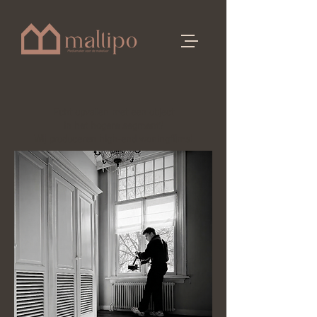
Echt opvallen met een object
in het hogere segment?
Wij produceren high-end woningfilms!