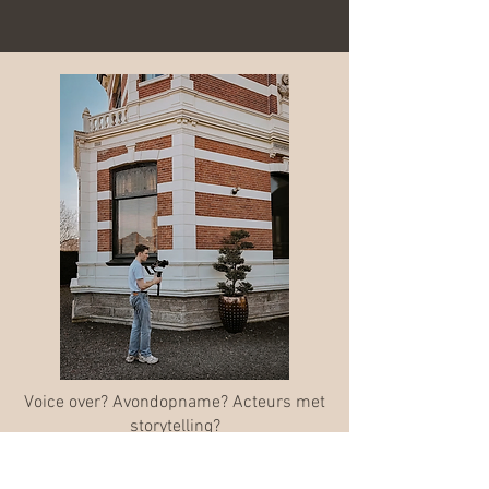
Voice over? Avondopname? Acteurs met
storytelling?
Alles is mogelijk, we gaan graag met je
om tafel!