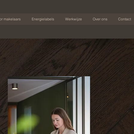
or makelaars
Energielabels
Werkwijze
Over ons
Contact